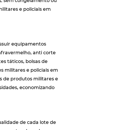
mL sem congelamento ou
itares e policiais em
possuir equipamentos
nfravermelho, anti corte
es táticos, bolsas de
 militares e policiais em
de produtos militares e
ssidades, economizando
ualidade de cada lote de