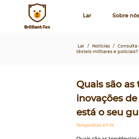
Lar
Sobre nó
Lar
/
Notícias
/
Consulta I
têxteis militares e policiais
Quais são as
inovações de t
está o seu gu
Tempo:2024-07-19
Quais são as tendências 