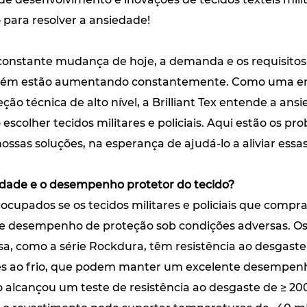
o para resolver a ansiedade!
onstante mudança de hoje, a demanda e os requisitos 
também estão aumentando constantemente. Como uma e
ção técnica de alto nível, a Brilliant Tex entende a an
 escolher tecidos militares e policiais. Aqui estão os 
ssas soluções, na esperança de ajudá-lo a aliviar ess
idade e o desempenho protetor do tecido?
reocupados se os tecidos militares e policiais que co
e desempenho de proteção sob condições adversas. Os t
sa, como a série Rockdura, têm resistência ao desgaste
tes ao frio, que podem manter um excelente desempe
 alcançou um teste de resistência ao desgaste de ≥ 20