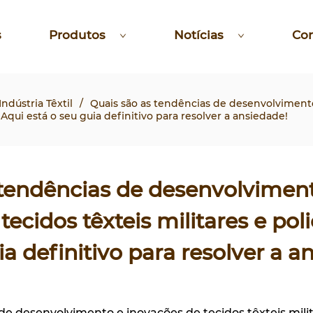
s
Produtos
Notícias
Co
ndústria Têxtil
/
Quais são as tendências de desenvolviment
? Aqui está o seu guia definitivo para resolver a ansiedade!
 tendências de desenvolvimen
ecidos têxteis militares e poli
ia definitivo para resolver a a
de desenvolvimento e inovações de tecidos têxteis milita