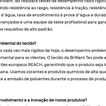
Brilliant Tex realizará testes de desempenho físico rigo
indo resistência ao rasgo, resistência à tração, resistênc
 d 'água, taxa de encolhimento à prova d' água e dura
vançados e uma equipe de teste profissional para gara
s requisitos de alto padrão.
biental do tecido?
s cada vez mais rígidos de hoje, o desempenho ambient
ntal para os clientes. O tecido da Brilliant Tex pode
ões europeus REACH, garantindo que o produto seja i
na. Usamos corantes e produtos químicos de alta qual
e a emissão de poluentes durante o processo de prod
nvolvimento e a inovação de novos produtos?