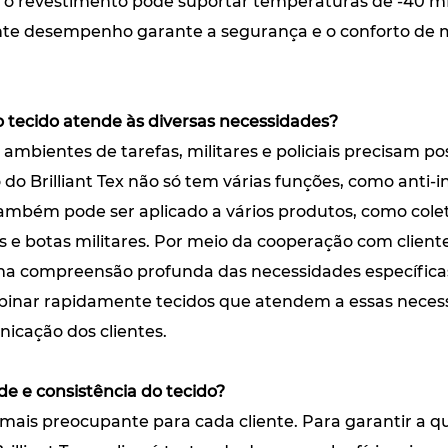
e o revestimento pode suportar temperaturas de -40 
te desempenho garante a segurança e o conforto de mil
 tecido atende às diversas necessidades?
 ambientes de tarefas, militares e policiais precisam 
 do Brilliant Tex não só tem várias funções, como anti-i
 também pode ser aplicado a vários produtos, como colet
 e botas militares. Por meio da cooperação com clientes
 compreensão profunda das necessidades específicas 
mbinar rapidamente tecidos que atendem a essas nece
icação dos clientes.
e e consistência do tecido?
mais preocupante para cada cliente. Para garantir a q