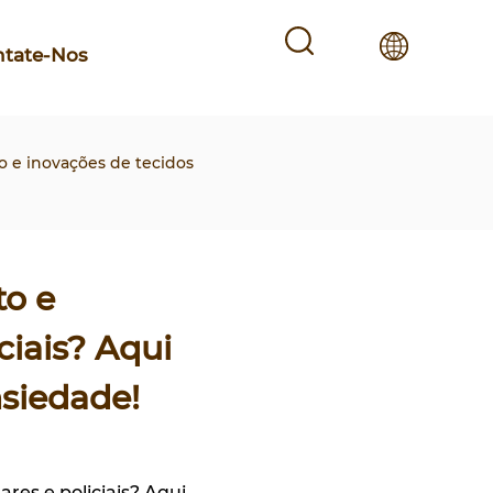
ntate-Nos
o e inovações de tecidos
to e
ciais? Aqui
nsiedade!
res e policiais? Aqui