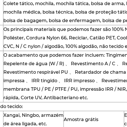
Colete tático, mochila, mochila tática, bolsa de arma,
mochila médica, bolsa técnica, bolsa de proteção tátic
bolsa de bagagem, bolsa de enfermagem, bolsa de pei
Os principais materiais que podemos fazer são 100% N
Poliéster, Cordura Nylon 66, Reciclar, Catião PET, Cool
CVC, N / C nylon / algodão, 100% algodão, não tecido e
O acabamento que podemos fazer incluem: Tingiment
Repelente de água (W / R) 、 Revestimento A / C 、 
Revestimento respirável PU 、 Retardador de cham
impressa 、 IRR tingido 、 IRR impresso 、 Revestime
membrana TPU / PE / PTFE / PU, impressão IRR / NIR,
rápida, Corte UV, Antibacteriano etc.
do tecido:
Xangai, Ningbo, armazém
E
Amostra grátis
de área ligada, etc.
c