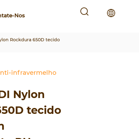
ntate-Nos
ylon Rockdura 650D tecido
anti-infravermelho
DI Nylon
50D tecido
m