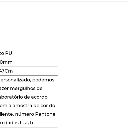
to PU
500mm
147Cm
ersonalizado, podemos
azer mergulhos de
aboratório de acordo
om a amostra de cor do
liente, número Pantone
u dados L, a, b.