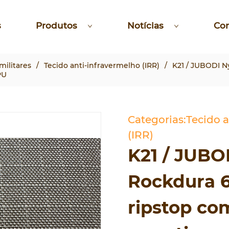
s
Produtos
Notícias
Co
militares
/
Tecido anti-infravermelho (IRR)
/
K21 / JUBODI N
PU
Categorias:Tecido 
(IRR)
K21 / JUBO
Rockdura 6
ripstop co