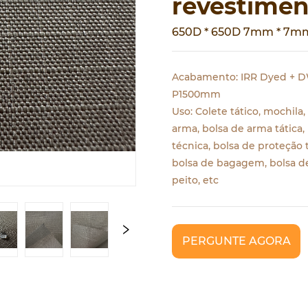
revestime
650D * 650D 7mm * 7m
Acabamento: IRR Dyed + D
P1500mm
Uso: Colete tático, mochila,
arma, bolsa de arma tática,
técnica, bolsa de proteção t
bolsa de bagagem, bolsa d
peito, etc
PERGUNTE AGORA