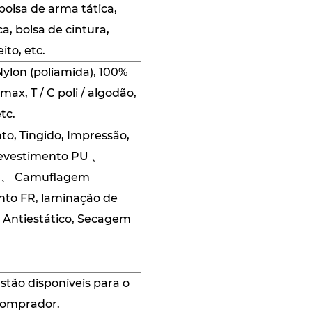
 bolsa de arma tática,
a, bolsa de cintura,
to, etc.
ylon (poliamida), 100%
max, T / C poli / algodão,
tc.
o, Tingido, Impressão,
Revestimento PU 、
a 、 Camuflagem
nto FR, laminação de
 Antiestático, Secagem
stão disponíveis para o
omprador.