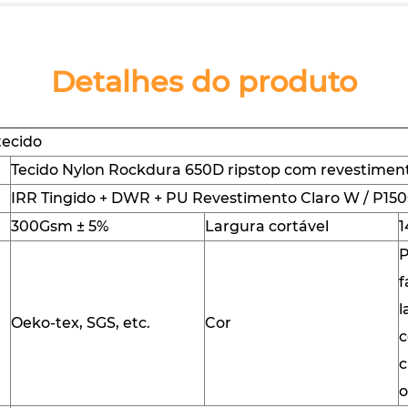
Detalhes do produto
tecido
Tecido Nylon Rockdura 650D ripstop com revestimen
IRR Tingido + DWR + PU Revestimento Claro W / P1
300Gsm ± 5%
Largura cortável
P
f
l
Oeko-tex, SGS, etc.
Cor
c
c
o