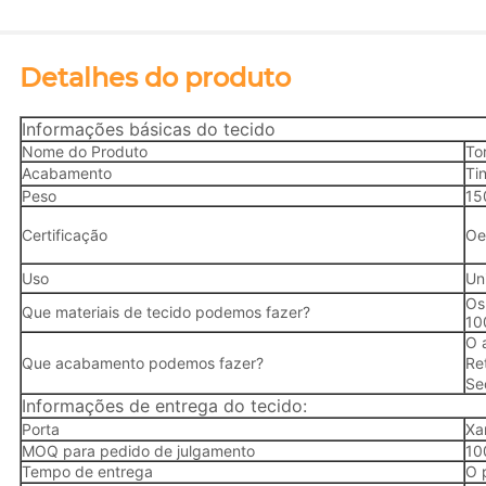
Detalhes do produto
Informações básicas do tecido
Nome do Produto
To
Acabamento
Ti
Peso
15
Certificação
Oe
Uso
Un
Os
Que materiais de tecido podemos fazer?
10
O 
Que acabamento podemos fazer?
Re
Se
Informações de entrega do tecido:
Porta
Xa
MOQ para pedido de julgamento
10
Tempo de entrega
O 