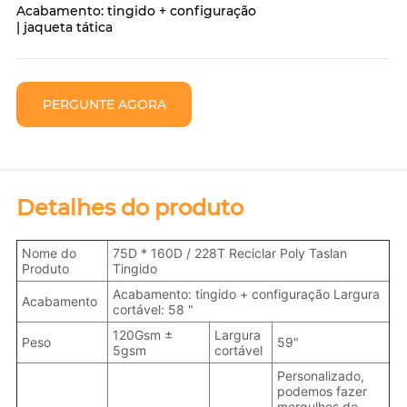
Acabamento: tingido + configuração
| jaqueta tática
PERGUNTE AGORA
Detalhes do produto
Nome do
75D * 160D / 228T Reciclar Poly Taslan
Produto
Tingido
Acabamento: tingido + configuração Largura
Acabamento
cortável: 58 "
120Gsm ±
Largura
Peso
59"
5gsm
cortável
Personalizado,
podemos fazer
mergulhos de