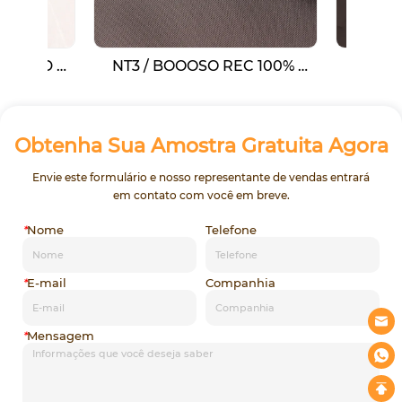
0D 
NT3 / BOOOSO REC 100% 
NT5 / BOO
ra 
reciclar tafetá de nylon 210T 
reciclar tafet
% 
reciclar tafetá de nylon tingido 
300T reciclar
ford
+ fixação de tecido de forro de 
tingido teci
mochila 
Obtenha Sua Amostra Gratuita Agora
Envie este formulário e nosso representante de vendas entrará
em contato com você em breve.
*
Nome
Telefone
*
E-mail
Companhia
*
Mensagem