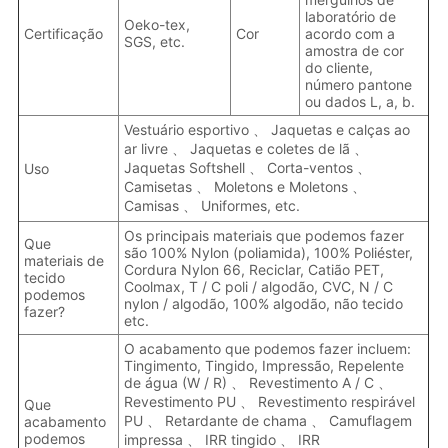
laboratório de
Oeko-tex,
Certificação
Cor
acordo com a
SGS, etc.
amostra de cor
do cliente,
número pantone
ou dados L, a, b.
Vestuário esportivo 、 Jaquetas e calças ao
ar livre 、 Jaquetas e coletes de lã 、
Jaquetas Softshell 、 Corta-ventos 、
Uso
Camisetas 、 Moletons e Moletons 、
Camisas 、 Uniformes, etc.
Os principais materiais que podemos fazer
Que
são 100% Nylon (poliamida), 100% Poliéster,
materiais de
Cordura Nylon 66, Reciclar, Catião PET,
tecido
Coolmax, T / C poli / algodão, CVC, N / C
podemos
nylon / algodão, 100% algodão, não tecido
fazer?
etc.
O acabamento que podemos fazer incluem:
Tingimento, Tingido, Impressão, Repelente
de água (W / R) 、 Revestimento A / C 、
Revestimento PU 、 Revestimento respirável
Que
PU 、 Retardante de chama 、 Camuflagem
acabamento
podemos
impressa 、 IRR tingido 、 IRR