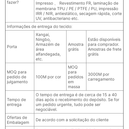
fazer?
Impresso 、 Revestimento FR, laminação de
membrana TPU / PE / PTFE / PU, impressão
IRR / NIR, antiestático, secagem rápida, corte
UV, antibacteriano etc.
Informações de entrega do tecido:
Xangai,
Ningbo,
Estão disponíveis
Armazém de
Amostra
para comprador.
Porta
área
grátis
Amostras de frete
alfandegada,
grátis
etc.
MOQ
MOQ para
para
3000M por
pedido de
100M por cor
pedidos
carregamento
julgamento
em
massa
O tempo de entrega é de cerca de 15 a 40
Tempo de
dias após o recebimento do depósito. Se for
entrega
um pedido urgente, tudo pode ser
negociável.
Ofertas de
De acordo com a solicitação do cliente
Embalagem